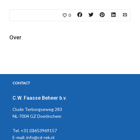
0
Over
CONTACT
C.W. Faasse Beheer b.v.
Oude Terborgseweg 283
NL-7004 GZ Doetinchem
Tel. +31 (0)653969157
E-mail:
info@cd-rek.nl